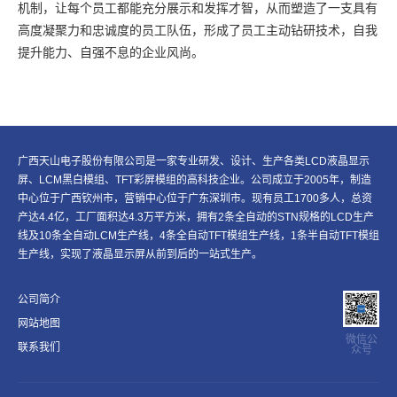
机制，让每个员工都能充分展示和发挥才智，从而塑造了一支具有
高度凝聚力和忠诚度的员工队伍，形成了员工主动钻研技术，自我
提升能力、自强不息的企业风尚。
广西天山电子股份有限公司是一家专业研发、设计、生产各类LCD液晶显示
屏、LCM黑白模组、TFT彩屏模组的高科技企业。公司成立于2005年，​制造
中心位于广西钦州市，营销中心位于广东深圳市。现有员工1700多人，总资
产达4.4亿，工厂面积达4.3万平方米，拥有2条全自动的STN规格的LCD生产
线及10条全自动LCM生产线，4条全自动TFT模组生产线，1条半自动TFT模组
生产线，实现了液晶显示屏从前到后的一站式生产。
公司简介
网站地图
微信公
联系我们
众号